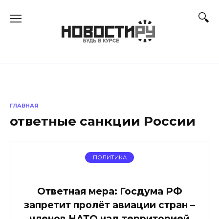
Перейти
к
содержанию
ГЛАВНАЯ
ответные санкции России
ПОЛИТИКА
Ответная мера: Госдума РФ
запретит пролёт авиации стран –
членов НАТО над территорией