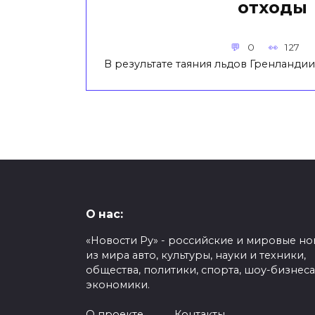
отходы
0
127
В результате таяния льдов Гренланди
О нас:
«Новости Ру» - российские и мировые но
из мира авто, культуры, науки и техники,
общества, политики, спорта, шоу-бизнеса
экономики.
О проекте
Контакты