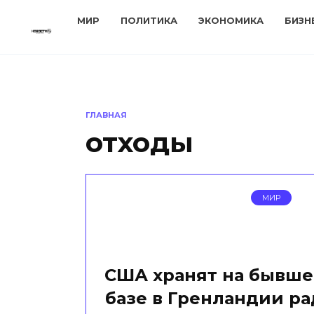
Перейти
МИР
ПОЛИТИКА
ЭКОНОМИКА
БИЗН
к
содержанию
ГЛАВНАЯ
отходы
МИР
США хранят на бывш
базе в Гренландии р