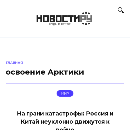
Перейти
к
содержанию
ГЛАВНАЯ
освоение Арктики
МИР
На грани катастрофы: Россия и
Китай неуклонно движутся к
войне