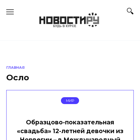
Перейти
к
содержанию
ГЛАВНАЯ
Осло
МИР
Образцово-показательная
«свадьба» 12-летней девочки из
Норвегии – в Международный