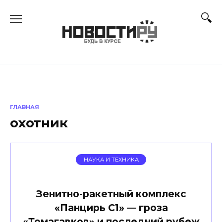
Перейти
к
содержанию
ГЛАВНАЯ
охотник
НАУКА И ТЕХНИКА
Зенитно-ракетный комплекс
«Панцирь С1» — гроза
«Томагавков» и последний рубеж