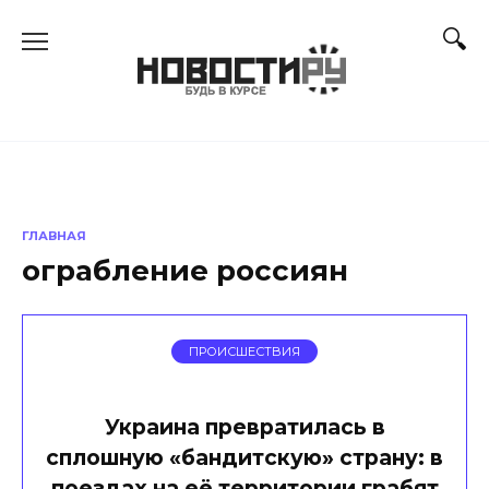
Перейти
к
содержанию
ГЛАВНАЯ
ограбление россиян
ПРОИСШЕСТВИЯ
Украина превратилась в
сплошную «бандитскую» страну: в
поездах на её территории грабят