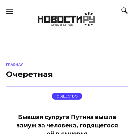
Перейти
к
содержанию
ГЛАВНАЯ
Очеретная
ОБЩЕСТВО
Бывшая супруга Путина вышла
замуж за человека, годящегося
ей в сыновья