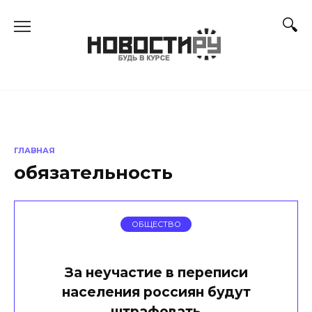
Перейти
к
содержанию
ГЛАВНАЯ
обязательность
ОБЩЕСТВО
За неучастие в переписи
населения россиян будут
штрафовать