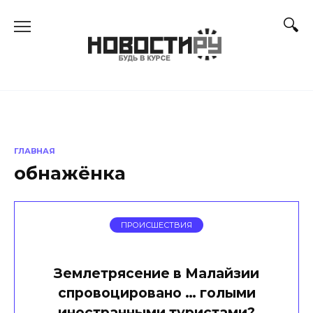
Перейти
к
содержанию
ГЛАВНАЯ
обнажёнка
ПРОИСШЕСТВИЯ
Землетрясение в Малайзии
спровоцировано … голыми
иностранными туристами?