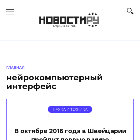
Перейти
к
содержанию
ГЛАВНАЯ
нейрокомпьютерный
интерфейс
НАУКА И ТЕХНИКА
В октябре 2016 года в Швейцарии
пройдут первые в мире