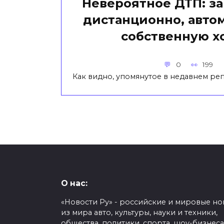
Невероятное ДТП: з
дистанционно, авто
собственную х
0
199
Как видно, упомянутое в недавнем ре
О нас:
«Новости Ру» - российские и мировые но
из мира авто, культуры, науки и техники,
общества, политики, спорта, шоу-бизнеса