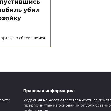
апустившись
мобиль убил
озяйку
портаже о сбесившемся
Правовая информация:
вости
Редакция не несет ответственности за действ
предпринятые на основании опубликованн
,
информации.