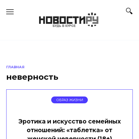
Перейти
к
содержанию
ГЛАВНАЯ
неверность
ОБРАЗ ЖИЗНИ
Эротика и искусство семейных
отношений: «таблетка» от
женской неверности (18+)