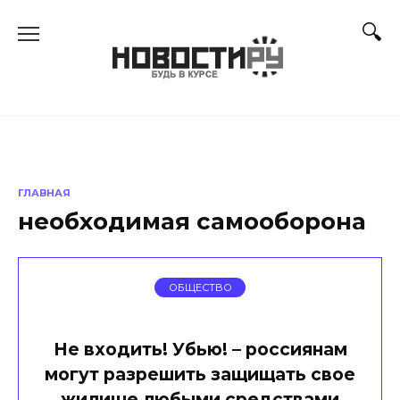
Перейти
к
содержанию
ГЛАВНАЯ
необходимая самооборона
ОБЩЕСТВО
Не входить! Убью! – россиянам
могут разрешить защищать свое
жилище любыми средствами