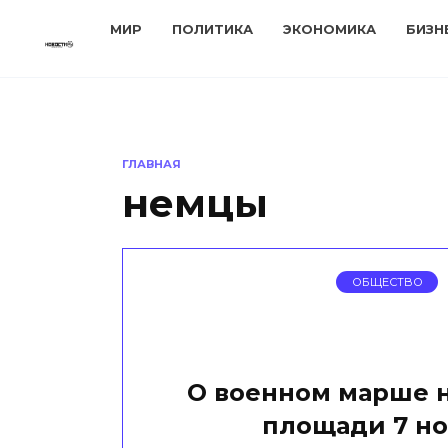
Перейти
МИР
ПОЛИТИКА
ЭКОНОМИКА
БИЗН
к
содержанию
ГЛАВНАЯ
немцы
ОБЩЕСТВО
О военном марше 
площади 7 н