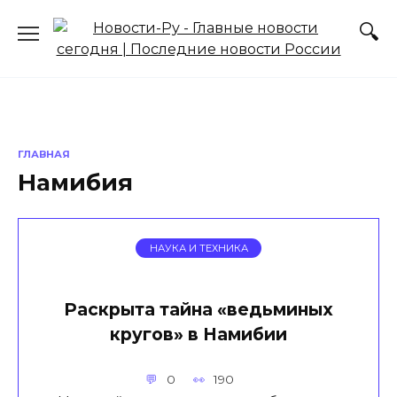
Перейти
к
содержанию
ГЛАВНАЯ
Намибия
НАУКА И ТЕХНИКА
Раскрыта тайна «ведьминых
кругов» в Намибии
0
190