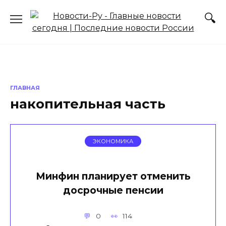
Перейти
к
содержанию
ГЛАВНАЯ
накопительная часть
ЭКОНОМИКА
Минфин планирует отменить
досрочные пенсии
0
114