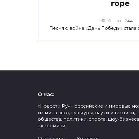
горе
0
244
Песня о войне «День Победы» стала
О нас:
«Новости Ру» - российские и мировые но
из мира авто, культуры, науки и техники,
общества, политики, спорта, шоу-бизнеса
экономики.
О проекте
Контакты