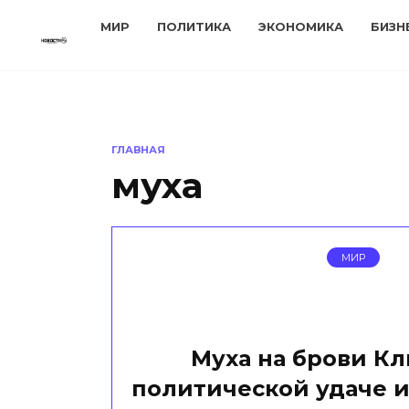
Перейти
МИР
ПОЛИТИКА
ЭКОНОМИКА
БИЗН
к
содержанию
ГЛАВНАЯ
муха
МИР
Муха на брови Кл
политической удаче и