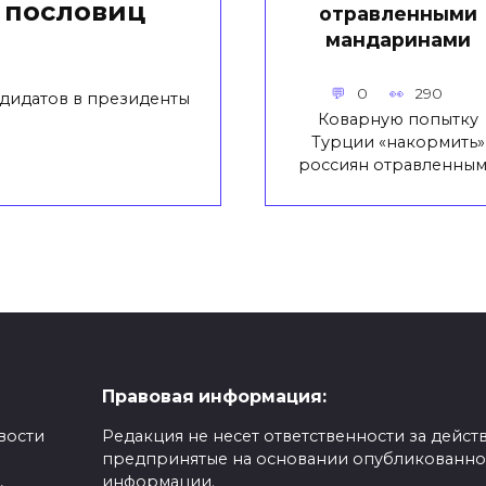
 пословиц
отравленными
мандаринами
0
290
ндидатов в президенты
Коварную попытку
Турции «накормить»
россиян отравленны
Правовая информация:
вости
Редакция не несет ответственности за действ
предпринятые на основании опубликованн
,
информации.