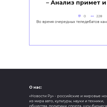
– Анализ примет и
0
228
Во время очередных теледебатов ка
О нас:
«Новости Ру» - российские и мировые но
из мира авто, культуры, науки и техники,
общества, политики, спорта, шоу-бизнеса