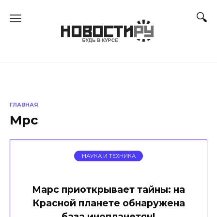
Перейти
к
содержанию
ГЛАВНАЯ
Мрс
НАУКА И ТЕХНИКА
Марс приоткрывает тайны: на
Красной планете обнаружена
база инопланетян!