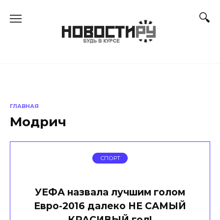
Перейти
к
содержанию
ГЛАВНАЯ
Модрич
СПОРТ
УЕФА назвала лучшим голом
Евро-2016 далеко НЕ САМЫЙ
КРАСИВЫЙ гол!