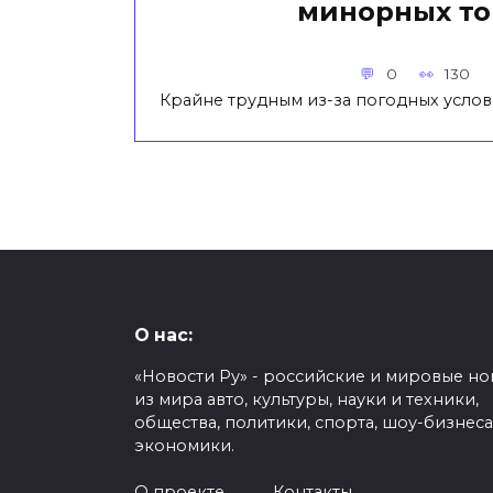
минорных то
0
130
Крайне трудным из-за погодных услов
О нас:
«Новости Ру» - российские и мировые но
из мира авто, культуры, науки и техники,
общества, политики, спорта, шоу-бизнеса
экономики.
О проекте
Контакты