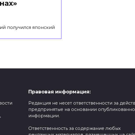
нах»
ий получился японский
Правовая информация:
вости
Редакция не несет ответственности за действ
предпринятые на основании опубликованн
,
информации.
Ответственность за содержание любых
рекламных материалов, размещенных на сайт