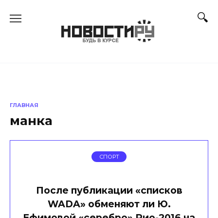
Перейти
к
содержанию
ГЛАВНАЯ
манка
СПОРТ
После публикации «списков
WADA» обменяют ли Ю.
Ефимовой «серебро» Рио-2016 на