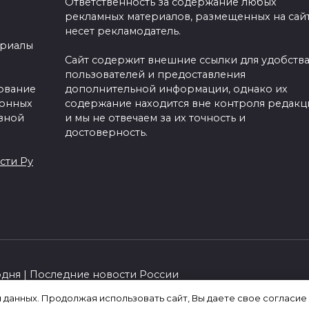
Ответственность за содержание любых
рекламных материалов, размещенных на сайт
несет рекламодатель.
ериалы
Сайт содержит внешние ссылки для удобств
пользователей и предоставления
зование
дополнительной информации, однако их
ронных
содержание находится вне контроля редакц
вной
и мы не отвечаем за их точность и
достоверность.
сти Ру
одня | Последние новости России
я данных. Продолжая использовать сайт, Вы даете свое согласие