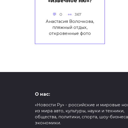
«извечное ню»?
0
367
Анастасия Волочкова,
пляжный отдых,
откровенные фото
О нас:
«Новости Ру» - российские и мировые но
из мира авто, культуры, науки и техники,
общества, политики, спорта, шоу-бизнеса
экономики.