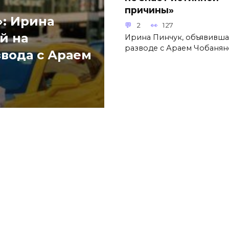
причины»
»: Ирина
2
127
й на
Ирина Пинчук, объявивша
разводе с Араем Чобаня
вода с Араем