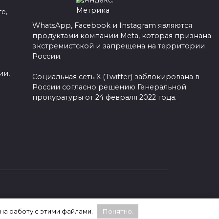
е,
WhatsApp, Facebook и Instagram являются
продуктами компании Meta, которая признана
а
экстремистской и запрещена на территории
России.
ии,
Социальная сеть X (Twitter) заблокирована в
России согласно решению Генеральной
прокуратуры от 24 февраля 2022 года.
 на работу с этими файлами.
Понятно.