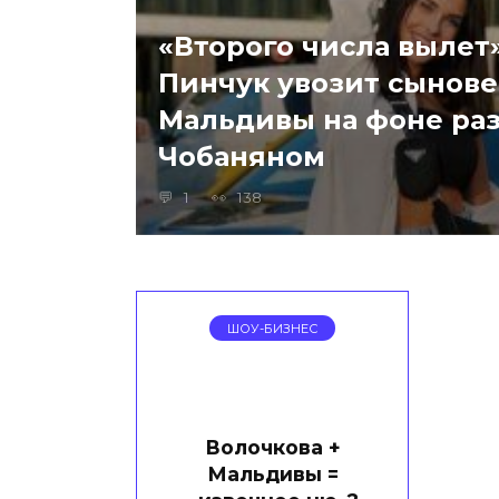
«Второго числа вылет
Пинчук увозит сынове
Мальдивы на фоне раз
Чобаняном
1
138
ШОУ-БИЗНЕС
Волочкова +
Мальдивы =