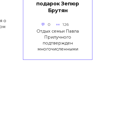
подарок Зепюр
Брутян
я о
0
126
ном
Отдых семьи Павла
Прилучного
подтвержден
многочисленными