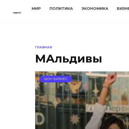
Перейти
МИР
ПОЛИТИКА
ЭКОНОМИКА
БИЗН
к
содержанию
ГЛАВНАЯ
МАльдивы
ШОУ-БИЗНЕС