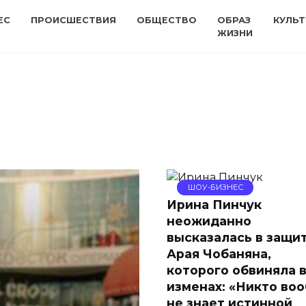
ЕС
ПРОИСШЕСТВИЯ
ОБЩЕСТВО
ОБРАЗ
КУЛЬТ
ЖИЗНИ
ШОУ-БИЗНЕС
Ирина Пинчук
неожиданно
высказалась в защи
Арая Чобаняна,
которого обвиняла 
изменах: «Никто во
не знает истинной