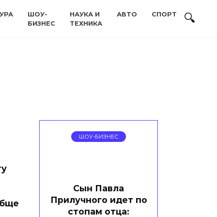
УРА
ШОУ-
НАУКА И
АВТО
СПОРТ
БИЗНЕС
ТЕХНИКА
ШОУ-БИЗНЕС
ту
Сын Павла
в
Прилучного идет по
обще
стопам отца: