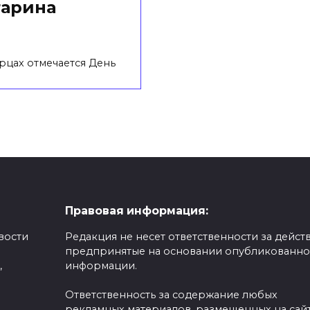
гарина
рцах отмечается День
Правовая информация:
вости
Редакция не несет ответственности за действ
предпринятые на основании опубликованн
,
информации.
Ответственность за содержание любых
рекламных материалов, размещенных на сайт