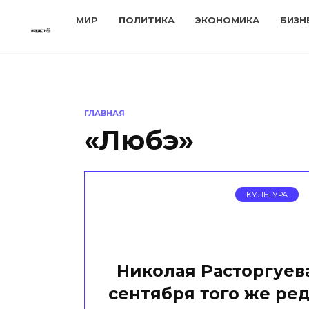
Перейти
МИР
ПОЛИТИКА
ЭКОНОМИКА
БИЗН
к
содержанию
ГЛАВНАЯ
«Любэ»
КУЛЬТУРА
Николая Расторгуева
сентября того же ред