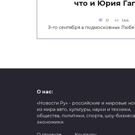
что и Юрия Га
0
144
З-го сентября а подмосковных Любе
О нас:
«Новости Ру» - российские и мировые но
из мира авто, культуры, науки и техники,
общества, политики, спорта, шоу-бизнеса
экономики.
О проекте
Контакты