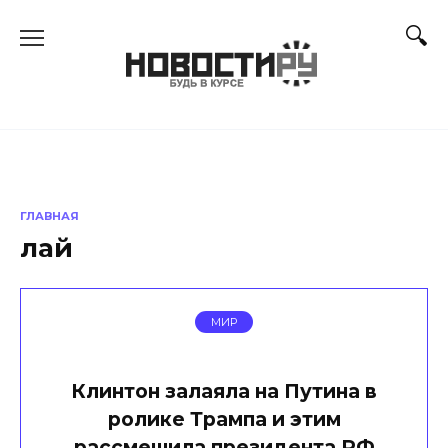
Перейти
к
содержанию
ГЛАВНАЯ
лай
МИР
Клинтон залаяла на Путина в
ролике Трампа и этим
рассмешила президента РФ