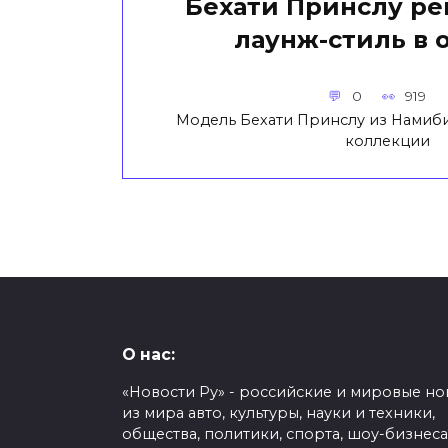
Бехати Принслу р
лаунж-стиль в
0
919
Модель Бехати Принслу из Намиб
коллекции
О нас:
«Новости Ру» - российские и мировые но
из мира авто, культуры, науки и техники,
общества, политики, спорта, шоу-бизнеса