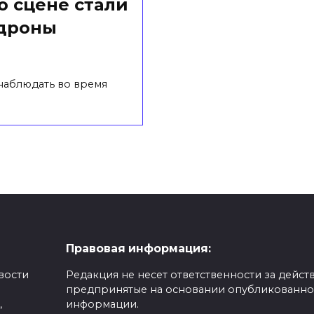
о сцене стали
-дроны
наблюдать во время
Правовая информация:
вости
Редакция не несет ответственности за действ
предпринятые на основании опубликованн
,
информации.