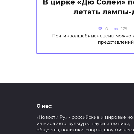
В цирке «Дю Солей» п
летать лампы
0
179
Почти «волшебные» сцены можно 
представлений
О нас:
«Новости Ру» - российские и мировые но
из мира авто, культуры, науки и техники,
общества, политики, спорта, шоу-бизнеса