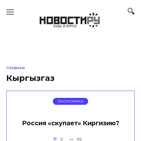
Перейти
к
содержанию
ГЛАВНАЯ
Кыргызгаз
ЭКОНОМИКА
Россия «скупает» Киргизию?
0
95