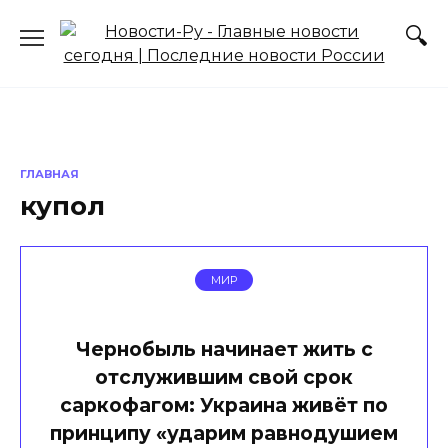
Перейти
к
содержанию
ГЛАВНАЯ
купол
МИР
Чернобыль начинает жить с
отслужившим свой срок
саркофагом: Украина живёт по
принципу «ударим равнодушием