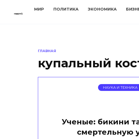
Перейти
МИР
ПОЛИТИКА
ЭКОНОМИКА
БИЗН
к
содержанию
ГЛАВНАЯ
купальный ко
НАУКА И ТЕХНИКА
Ученые: бикини та
смертельную 