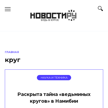
Перейти
к
содержанию
ГЛАВНАЯ
круг
НАУКА И ТЕХНИКА
Раскрыта тайна «ведьминых
кругов» в Намибии