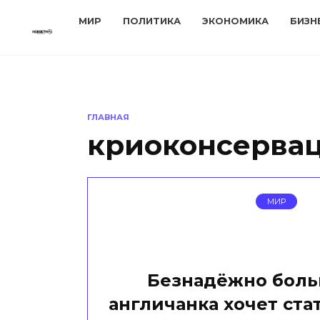
Перейти
МИР
ПОЛИТИКА
ЭКОНОМИКА
БИЗН
к
содержанию
ГЛАВНАЯ
криоконсерва
МИР
Безнадёжно боль
англичанка хочет ста