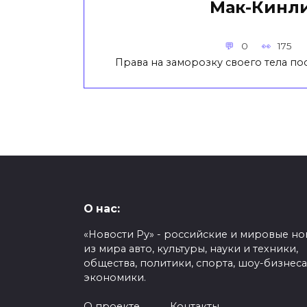
Мак-Кинл
0
175
Права на заморозку своего тела по
О нас:
«Новости Ру» - российские и мировые но
из мира авто, культуры, науки и техники,
общества, политики, спорта, шоу-бизнеса
экономики.
О проекте
Контакты