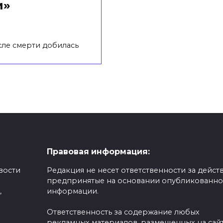
и»
сле смерти добилась
Правовая информация:
вости
Редакция не несет ответственности за действ
предпринятые на основании опубликованн
,
информации.
Ответственность за содержание любых
рекламных материалов, размещенных на сайт