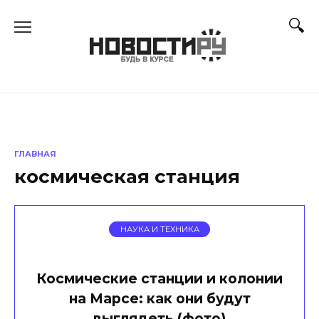
Перейти
к
содержанию
ГЛАВНАЯ
космическая станция
НАУКА И ТЕХНИКА
Космические станции и колонии
на Марсе: как они будут
выглядеть (фото)