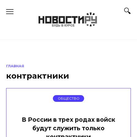
Перейти
к
содержанию
ГЛАВНАЯ
контрактники
ОБЩЕСТВО
В России в трех родах войск
будут служить только
контрактники