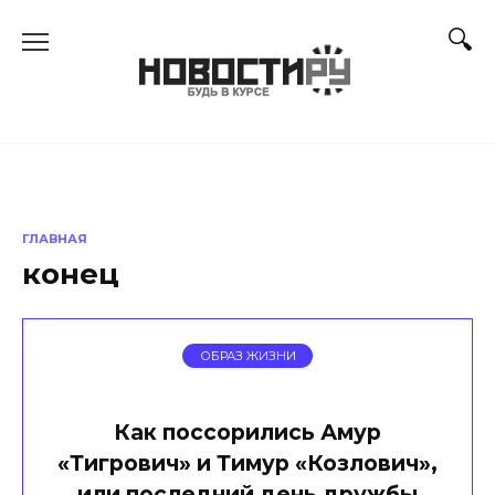
Перейти
к
содержанию
ГЛАВНАЯ
конец
ОБРАЗ ЖИЗНИ
Как поссорились Амур
«Тигрович» и Тимур «Козлович»,
или последний день дружбы