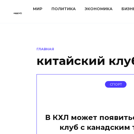
Перейти
МИР
ПОЛИТИКА
ЭКОНОМИКА
БИЗН
к
содержанию
ГЛАВНАЯ
китайский клу
СПОРТ
В КХЛ может появить
клуб с канадским