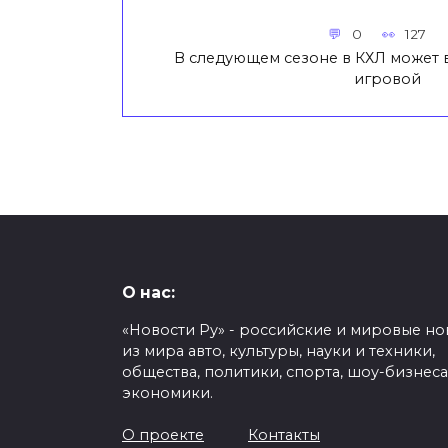
0
127
В следующем сезоне в КХЛ может 
игровой
О нас:
«Новости Ру» - российские и мировые но
из мира авто, культуры, науки и техники,
общества, политики, спорта, шоу-бизнеса
экономики.
О проекте
Контакты