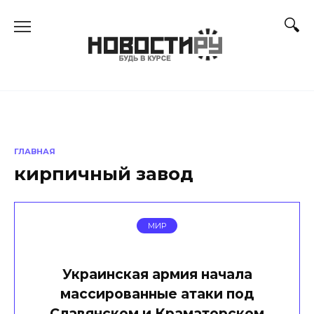
Перейти
к
содержанию
ГЛАВНАЯ
кирпичный завод
МИР
Украинская армия начала
массированные атаки под
Славянском и Краматорском