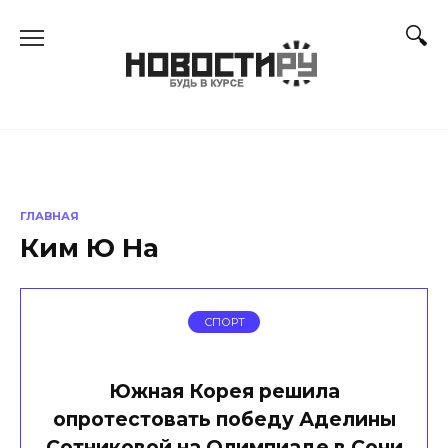
Перейти
к
содержанию
ГЛАВНАЯ
Ким Ю На
СПОРТ
Южная Корея решила
опротестовать победу Аделины
Сотниковой на Олимпиаде в Сочи