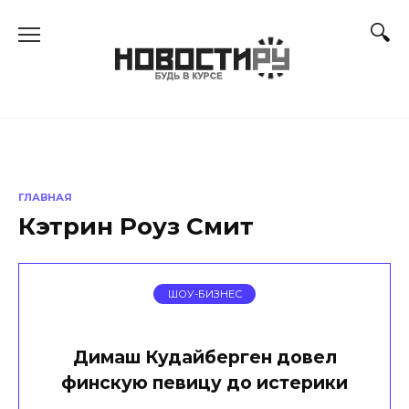
Перейти
к
содержанию
ГЛАВНАЯ
Кэтрин Роуз Смит
ШОУ-БИЗНЕС
Димаш Кудайберген довел
финскую певицу до истерики