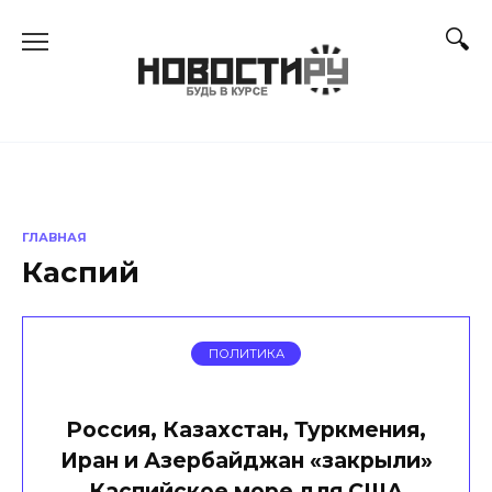
Перейти
к
содержанию
ГЛАВНАЯ
Каспий
ПОЛИТИКА
Россия, Казахстан, Туркмения,
Иран и Азербайджан «закрыли»
Каспийское море для США