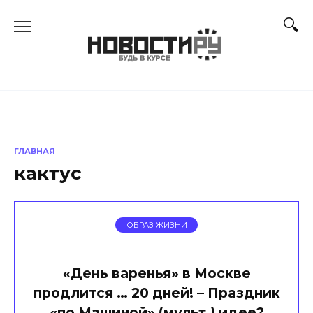
Перейти
к
содержанию
ГЛАВНАЯ
кактус
ОБРАЗ ЖИЗНИ
«День варенья» в Москве
продлится … 20 дней! – Праздник
«по Машиной» (мульт.) идее?