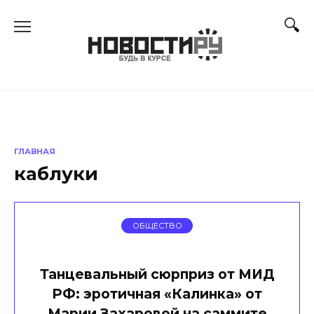
Перейти
к
содержанию
ГЛАВНАЯ
каблуки
ОБЩЕСТВО
Танцевальный сюрприз от МИД
РФ: эротичная «Калинка» от
Марии Захаровой на саммите