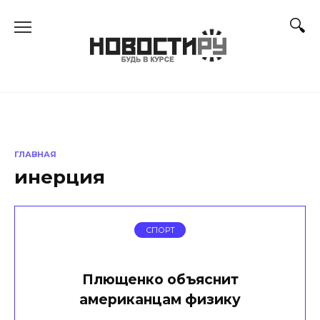
Перейти
к
содержанию
ГЛАВНАЯ
инерция
СПОРТ
Плющенко объяснит
американцам физику