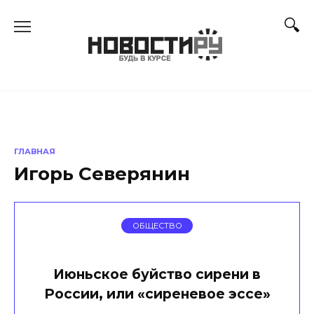
Перейти
к
содержанию
ГЛАВНАЯ
Игорь Северянин
ОБЩЕСТВО
Июньское буйство сирени в
России, или «сиреневое эссе»