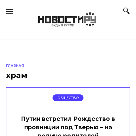
Перейти
к
содержанию
ГЛАВНАЯ
храм
ОБЩЕСТВО
Путин встретил Рождество в
провинции под Тверью – на
родине родителей