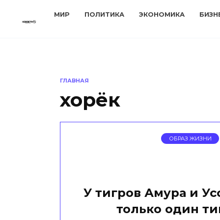
Перейти
МИР
ПОЛИТИКА
ЭКОНОМИКА
БИЗН
к
содержанию
ГЛАВНАЯ
хорёк
ОБРАЗ ЖИЗНИ
У тигров Амура и У
только один ти