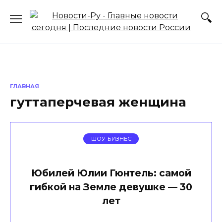
Перейти
к
содержанию
ГЛАВНАЯ
гуттаперчевая женщина
ШОУ-БИЗНЕС
Юбилей Юлии Гюнтель: самой
гибкой на Земле девушке — 30
лет