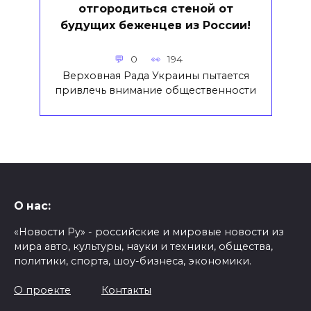
отгородиться стеной от
будущих беженцев из России!
0
194
Верховная Рада Украины пытается
привлечь внимание общественности
О нас:
«Новости Ру» - российские и мировые новости из
мира авто, культуры, науки и техники, общества,
политики, спорта, шоу-бизнеса, экономики.
О проекте
Контакты