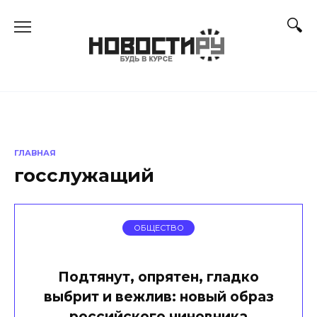
Перейти
к
содержанию
ГЛАВНАЯ
госслужащий
ОБЩЕСТВО
Подтянут, опрятен, гладко
выбрит и вежлив: новый образ
российского чиновника