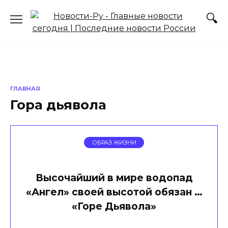
Перейти
к
содержанию
ГЛАВНАЯ
Гора дьявола
ОБРАЗ ЖИЗНИ
Высочайший в мире водопад
«Ангел» своей высотой обязан …
«Горе Дьявола»